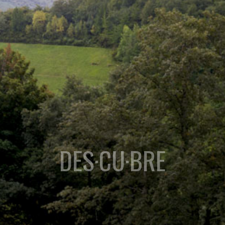
DES·CU·BRE